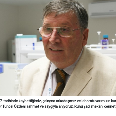
7 tarihinde kaybettiğimiz, çalışma arkadaşımız ve laboratuvarımızın ku
r.Tuncel Özden’i rahmet ve saygıyla anıyoruz. Ruhu şad, mekânı cennet o