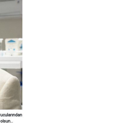
rucularından
lsun...